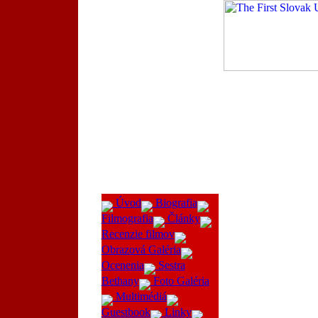
Úvod
Biografia
Filmografia
Články
Recenzie filmov
Obrazová Galéria
Ocenenia
Sestra
Bethany
Foto Galéria
Multimédiá
Guestbook
Linky