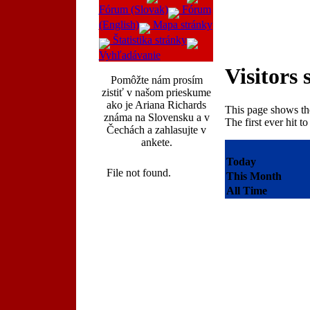
Fórum (Slovak)
Fórum
(English)
Mapa stránky
Štatistika stránky
Vyhľadávanie
Visitors s
Pomôžte nám prosím
zistiť v našom prieskume
ako je Ariana Richards
This page shows the 
známa na Slovensku a v
The first ever hit t
Čechách a zahlasujte v
ankete.
Today
This Month
All Time